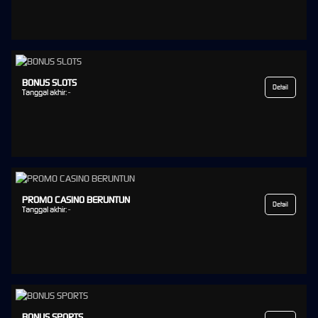
BONUS SLOTS
Detail
Tanggal akhir:
-
PROMO CASINO BERUNTUN
Detail
Tanggal akhir:
-
BONUS SPORTS