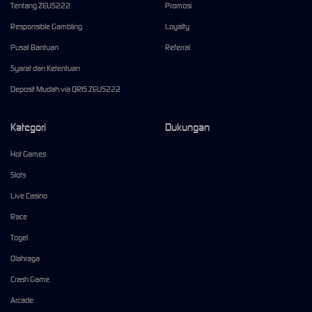
Tentang ZEUS222
Promosi
Responsible Gambling
Loyalty
Pusat Bantuan
Referral
Syarat dan Ketentuan
Deposit Mudah via QRIS ZEUS222
Kategori
Dukungan
Hot Games
Slots
Live Casino
Race
Togel
Olahraga
Crash Game
Arcade