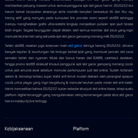
memberikan peluang maxwin untuk semua pengguna apk slot gacor hari ini. ZEUS222 kini
harum berkat kecepatan aksesnya serta memiliki tampilan beresolusi 4k dan fitur ray
tracing aktif yang menyatu pada kumpulan link provider resmi seperti slot88 sehingga
mampu menghasilkan grafis ultra-realistis lengkap menjadikan putaran spin jauh terasa
lebih ringan. Segala keunggulan dapat diklaim oleh semua member slot zeus yang ingin
memulai taruhan bet uang asli pada apk slot gacor gampang menang milik ZEUS222.
Selain slot88, rasakan juga keseruan main
slot gacor
lainnya bareng ZEUS222, dimana
banyak kejutan & keuntungan tak terduga berkali lipat yang membuat pemain slot zeus
semakin betah dan nyaman. Mulai dari bonus harian dari IGN88, cashback dadakan,
hingga promo slot88 eksklusif khusus pengguna apk slot gacor gampang menang cocok
untuk jadi amunisi awal sebelum memulai pertempuran judi slot online. Sudah tertanam
sistem & teknologi terbaru super stabil anti lemot mudah diakses oleh perangkat apapun
cocok untuk player yang ingin bergabung & memulai taruhan pada mesin slot anti kalah.
Hal ini memastikan bahwa ZEUS222 bukan sekedar situs judi slot online biasa, tetapi suatu
platform digital tercanggih yang mengutamakan rating kemenangan pada situs slot gacor
hari ini melalui rtp live tertinggi.
Kebijaksanaan
Platform