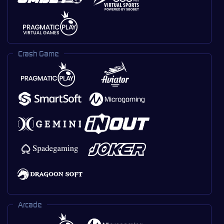
Crash Game
Arcade