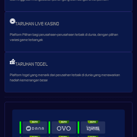
TARUHAN LIVE KASINO
Platform Pilihan bagi perusahaan-perusahaan terbaik di dunia, dengan pilihan
variasi game terbanyak
TARUHAN TOGEL
Platform togel yang menarik dari perusahan terbaik di dunia yang menawarkan
hadiah kemenangan besar