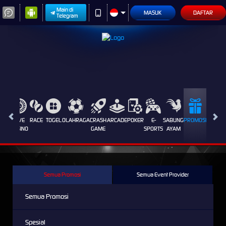
Main di
MASUK
DAFTAR
Telegram
LOTS
LIVE
RACE
TOGEL
OLAHRAGA
CRASH
ARCADE
POKER
E-
SABUNG
PROMOSI
CASINO
GAME
SPORTS
AYAM
Semua Promosi
Semua Event Provider
Semua Promosi
Spesial