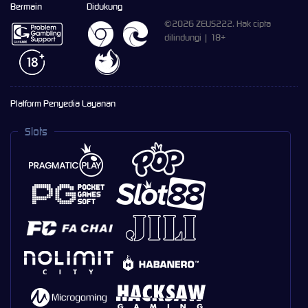
Bermain
Didukung
©2026 ZEUS222. Hak cipta
dilindungi | 18+
Platform Penyedia Layanan
Slots