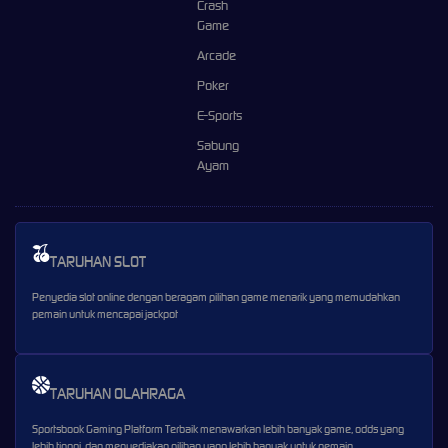
Crash
Game
Arcade
Poker
E-Sports
Sabung
Ayam
TARUHAN SLOT
Penyedia slot online dengan beragam pilihan game menarik yang memudahkan
pemain untuk mencapai jackpot
TARUHAN OLAHRAGA
Sportsbook Gaming Platform Terbaik menawarkan lebih banyak game, odds yang
lebih tinggi, dan menyediakan pilihan yang lebih banyak untuk pemain.