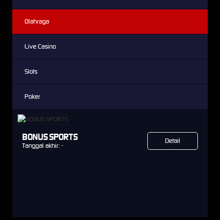
Olahraga
Live Casino
Slots
Poker
BONUS SPORTS
Detail
Tanggal akhir:
-