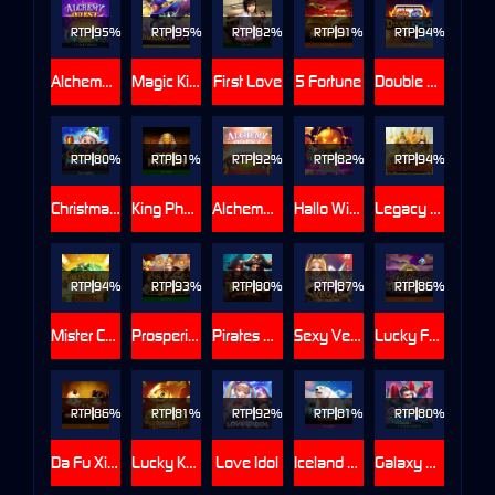
RTP
95%
RTP
95%
RTP
82%
RTP
91%
RTP
94%
Alchemy Quest Level Up
Magic Kitty
First Love
5 Fortune
Double Flame
RTP
80%
RTP
91%
RTP
92%
RTP
82%
RTP
94%
Christmas Miracles
King Pharaoh
Alchemy Quest Jackpot
Hallo Win Party
Legacy of Ramakien
RTP
94%
RTP
93%
RTP
80%
RTP
87%
RTP
86%
Mister Cashmore
Prosperity Gods
Pirates Gold Rush
Sexy Vegas
Lucky Feng Shui
RTP
86%
RTP
81%
RTP
92%
RTP
81%
RTP
80%
Da Fu Xiao Fu
Lucky Koi Exclusive
Love Idol
Iceland SA
Galaxy Guardian