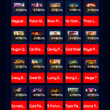
RTP
95%
RTP
84%
RTP
93%
RTP
81%
RTP
94%
Magical Lamp
Poker Maxways
Wow Prosperity
Ho Yeah Monkey
Three Lucky Stars
RTP
81%
RTP
83%
RTP
80%
RTP
80%
RTP
95%
Hugon Quest
Cai Shen 888
Candy Pop
Gold West
Royal Paws Maxways
RTP
87%
RTP
91%
RTP
84%
RTP
89%
RTP
86%
Crazy Bomber
Great Stars
Lucky Snake Wheel
Wong Choy
Mega 7
RTP
84%
RTP
83%
RTP
90%
RTP
89%
RTP
95%
Gemstone Rush
Gold Panther
5 Fortune SA
Triple Panda
Jokers Treasure Exclusive