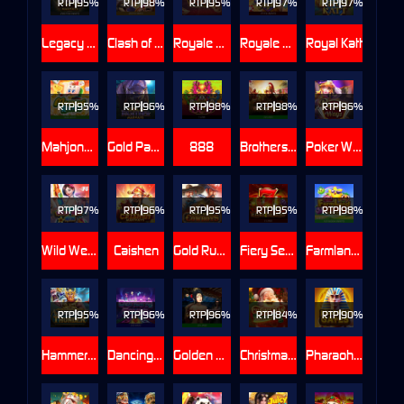
RTP
95%
RTP
98%
RTP
95%
RTP
97%
RTP
97%
Legacy of Kong Maxways
Clash of the Giants
Royale House
Royale Vegas
Royal Katt
RTP
95%
RTP
96%
RTP
98%
RTP
98%
RTP
96%
Mahjong Riches
Gold Panther Maxways
888
Brothers kingdom
Poker Ways
RTP
97%
RTP
96%
RTP
95%
RTP
95%
RTP
98%
Wild Wet Win
Caishen
Gold Rush Cowboys
Fiery Sevens
Farmland Frenzy Maxways
RTP
95%
RTP
96%
RTP
96%
RTP
84%
RTP
90%
Hammer of Thunder
Dancing Fever
Golden Lotus SE
Christmas Tree of Wonders
Pharaoh Gates