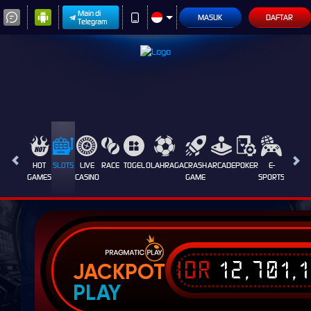
Main di
MASUK
DAFTAR
Telegram
HOT
SLOTS
LIVE
RACE
TOGEL
OLAHRAGA
CRASH
ARCADE
POKER
E-
SABUN
GAMES
CASINO
GAME
SPORTS
AYAM
IDR
12,701,
JACKPOT
PLAY