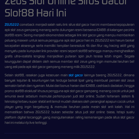
Zeus Slot Online Situs Gacor
Slot88 Hari Ini
ZEUS222
comeback menjadi salah satu link situs slot gacor hari ini membawa kepopuleran
apk slot zeus gampang menang serta dukungan resmi bersama IGN88 di kalangan pecinta
slot88 resmi. Sering menjadi rekomendasi sebagai link slot gacor yang mampu memberikan
peluang maxwin untuk semua pengguna apk slot gacor hari ini. ZEUS222 kini harum berkat
kecepatan aksesnya serta memiliki tampilan beresolusi 4k dan fitur ray tracing aktif yang
menyatu pada kumpulan link provider resmi seperti slot88 sehingga mampu menghasilkan
grafis ultra-realistis lengkap menjadikan putaran spin jauh terasa lebih ringan. Segala
keunggulan dapat diklaim oleh semua member slot zeus yang ingin memulai taruhan bet
uang asli pada apk slot gacor gampang menang milik ZEUS222.
Selain slot88, rasakan juga keseruan main
slot gacor
lainnya bareng ZEUS222, dimana
banyak kejutan & keuntungan tak terduga berkali lipat yang membuat pemain slot zeus
semakin betah dan nyaman. Mulai dari bonus harian dari IGN88, cashback dadakan, hingga
promo slot88 eksklusif khusus pengguna apk slot gacor gampang menang cocok untuk jadi
amunisi awal sebelum memulai pertempuran judi slot online. Sudah tertanam sistem &
teknologi terbaru super stabil anti lemot mudah diakses oleh perangkat apapun cocok untuk
player yang ingin bergabung & memulai taruhan pada mesin slot anti kalah. Hal ini
memastikan bahwa ZEUS222 bukan sekedar situs judi slot online biasa, tetapi suatu
platform digital tercanggih yang mengutamakan rating kemenangan pada situs slot gacor
hari ini melalui rtp live tertinggi.