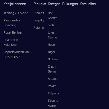
Kebijaksanaan
Platform
Kategori
Dukungan
Komunitas
Tentang ZEUS222
Promosi
Hot
Games
Responsible
Loyalty
Gambling
Slots
Referral
Pusat Bantuan
Live
Casino
Syarat dan
Ketentuan
Race
Deposit Mudah via
Togel
QRIS ZEUS222
Olahraga
Crash
Game
Arcade
Poker
E-Sports
Sabung
Ayam