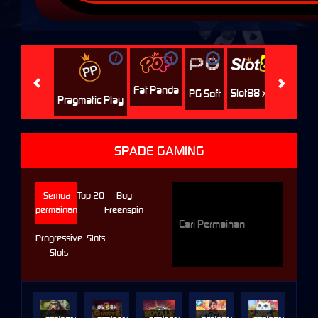
i
i
i
i
i
Facha
Fat Panda
Slot88 x PP
PG Soft
Pragmatic Play
SPADE GAMING
Semua
Top 20
Buy
permainan
Freenspin
Progressive
Slots
Slots