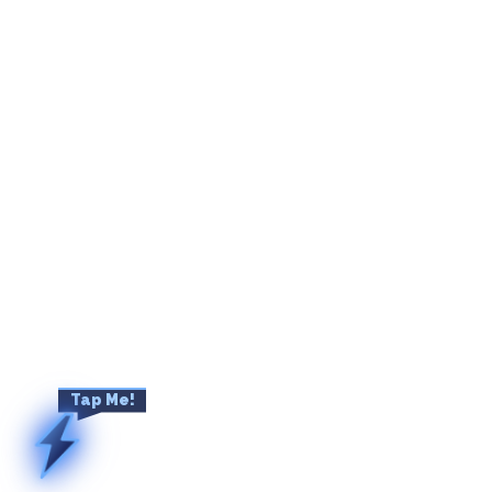
Tap Me!