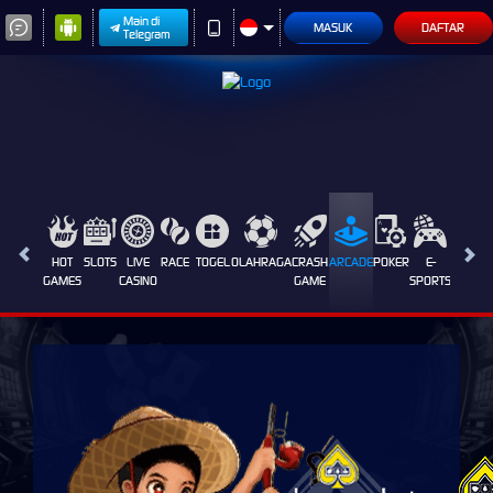
Main di
MASUK
DAFTAR
Telegram
HOT
SLOTS
LIVE
RACE
TOGEL
OLAHRAGA
CRASH
ARCADE
POKER
E-
SABUN
GAMES
CASINO
GAME
SPORTS
AYAM