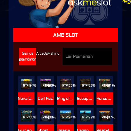
AMB SLOT
Semua
Arcade
Fishing
permainan
RTP
94%
RTP
90%
RTP
83%
RTP
83%
RTP
91%
Nova Crash : The Legends of Power
Dart Fest
Ring of Hopeful
Scoop Blessing
Horse Racing
RTP
88%
RTP
80%
RTP
94%
RTP
92%
RTP
87%
Fruit Roulette Slots
Ghost Busters
Treasure of Pirate
Lagend of Shooter
Real Slap