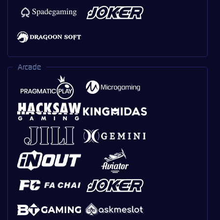
Arcade