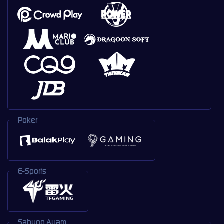
Poker
E-Sports
Sabung Ayam