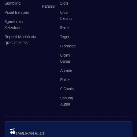
Gambling
Slots
Referral
Pusat Bantuan
Live
Casino
Syarat dan
Ketentuan
Race
Deposit Mudah via
Togel
QRIS ZEUS222
Olahraga
Crash
Game
Arcade
Poker
E-Sports
Sabung
Ayam
TARUHAN SLOT