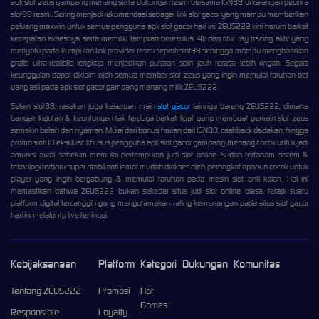
apk slot zeus gampang menang serta dukungan resmi bersama IGN88 di kalangan pecinta
slot88 resmi. Sering menjadi rekomendasi sebagai link slot gacor yang mampu memberikan
peluang maxwin untuk semua pengguna apk slot gacor hari ini. ZEUS222 kini harum berkat
kecepatan aksesnya serta memiliki tampilan beresolusi 4k dan fitur ray tracing aktif yang
menyatu pada kumpulan link provider resmi seperti slot88 sehingga mampu menghasilkan
grafis ultra-realistis lengkap menjadikan putaran spin jauh terasa lebih ringan. Segala
keunggulan dapat diklaim oleh semua member slot zeus yang ingin memulai taruhan bet
uang asli pada apk slot gacor gampang menang milik ZEUS222.
Selain slot88, rasakan juga keseruan main
slot gacor
lainnya bareng ZEUS222, dimana
banyak kejutan & keuntungan tak terduga berkali lipat yang membuat pemain slot zeus
semakin betah dan nyaman. Mulai dari bonus harian dari IGN88, cashback dadakan, hingga
promo slot88 eksklusif khusus pengguna apk slot gacor gampang menang cocok untuk jadi
amunisi awal sebelum memulai pertempuran judi slot online. Sudah tertanam sistem &
teknologi terbaru super stabil anti lemot mudah diakses oleh perangkat apapun cocok untuk
player yang ingin bergabung & memulai taruhan pada mesin slot anti kalah. Hal ini
memastikan bahwa ZEUS222 bukan sekedar situs judi slot online biasa, tetapi suatu
platform digital tercanggih yang mengutamakan rating kemenangan pada situs slot gacor
hari ini melalui rtp live tertinggi.
Kebijaksanaan
Platform
Kategori
Dukungan
Komunitas
Tentang ZEUS222
Promosi
Hot
Games
Responsible
Loyalty