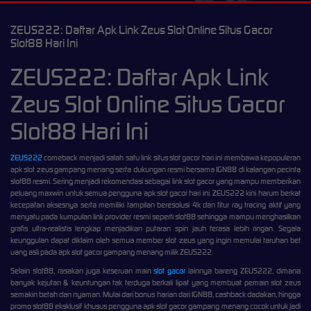
ZEUS222: Daftar Apk Link Zeus Slot Online Situs Gacor
Slot88 Hari Ini
ZEUS222: Daftar Apk Link
Zeus Slot Online Situs Gacor
Slot88 Hari Ini
ZEUS222
comeback menjadi salah satu link situs slot gacor hari ini membawa kepopuleran
apk slot zeus gampang menang serta dukungan resmi bersama IGN88 di kalangan pecinta
slot88 resmi. Sering menjadi rekomendasi sebagai link slot gacor yang mampu memberikan
peluang maxwin untuk semua pengguna apk slot gacor hari ini. ZEUS222 kini harum berkat
kecepatan aksesnya serta memiliki tampilan beresolusi 4k dan fitur ray tracing aktif yang
menyatu pada kumpulan link provider resmi seperti slot88 sehingga mampu menghasilkan
grafis ultra-realistis lengkap menjadikan putaran spin jauh terasa lebih ringan. Segala
keunggulan dapat diklaim oleh semua member slot zeus yang ingin memulai taruhan bet
uang asli pada apk slot gacor gampang menang milik ZEUS222.
Selain slot88, rasakan juga keseruan main
slot gacor
lainnya bareng ZEUS222, dimana
banyak kejutan & keuntungan tak terduga berkali lipat yang membuat pemain slot zeus
semakin betah dan nyaman. Mulai dari bonus harian dari IGN88, cashback dadakan, hingga
promo slot88 eksklusif khusus pengguna apk slot gacor gampang menang cocok untuk jadi