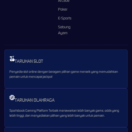
Arcade
Poker
E-Sports
Sabung
Ayam
TARUHAN SLOT
Penyedia slot online dengan beragam pilihan game menarik yang memudahkan
pemain untuk mencapai jackpot
TARUHAN OLAHRAGA
Sportsbook Gaming Platform Terbaik menawarkan lebih banyak game, odds yang
lebih tinggi, dan menyediakan pilihan yang lebih banyak untuk pemain.