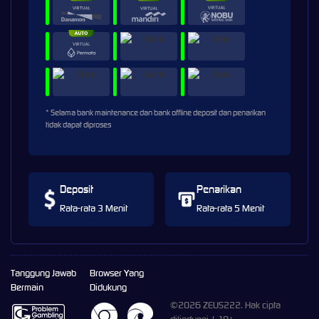
* Selama bank maintenance dan bank offline deposit dan penarikan
tidak dapat diproses
Deposit
Penarikan
Rata-rata 3 Menit
Rata-rata 5 Menit
Tanggung Jawab
Browser Yang
Bermain
Didukung
©2026 ZEUS222. Hak cipta