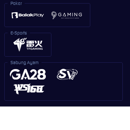
Poker
E-Sports
Sabung Ayam