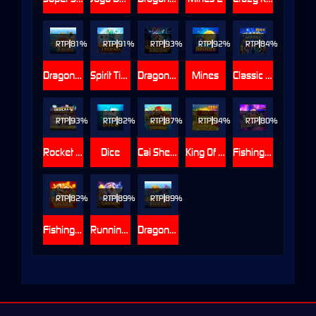
RTP
81%
RTP
91%
RTP
93%
RTP
92%
RTP
84%
Dragon Fishing
Spirit Tide Legend
Dragon of Demons
Mines
Classic Mario
RTP
93%
RTP
82%
RTP
87%
RTP
94%
RTP
80%
Rocket Derby
Dice
Cai Shen Fishing
King Of Football
Fishing Disco
RTP
82%
RTP
89%
RTP
89%
Fishing YiLuFa
Running Chicken
Dragon Fishing II