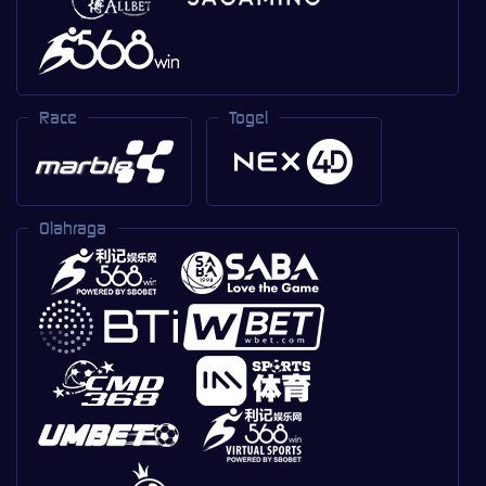
Race
Togel
Olahraga