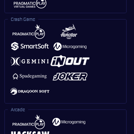
Crash Game
Arcade