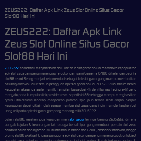
ZEUS222: Daftar Apk Link Zeus Slot Online Situs Gacor
Slot88 Hari Ini
ZEUS222: Daftar Apk Link
Zeus Slot Online Situs Gacor
Slot88 Hari Ini
ZEUS222
comeback menjadi salah satu link situs slot gacor hari ini membawa kepopuleran
apk slot zeus gampang menang serta dukungan resmi bersama IGN88 di kalangan pecinta
slot88 resmi. Sering menjadi rekomendasi sebagai link slot gacor yang mampu memberikan
peluang maxwin untuk semua pengguna apk slot gacor hari ini. ZEUS222 kini harum berkat
kecepatan aksesnya serta memiliki tampilan beresolusi 4k dan fitur ray tracing aktif yang
menyatu pada kumpulan link provider resmi seperti slot88 sehingga mampu menghasilkan
grafis ultra-realistis lengkap menjadikan putaran spin jauh terasa lebih ringan. Segala
keunggulan dapat diklaim oleh semua member slot zeus yang ingin memulai taruhan bet
uang asli pada apk slot gacor gampang menang milik ZEUS222.
Selain slot88, rasakan juga keseruan main
slot gacor
lainnya bareng ZEUS222, dimana
banyak kejutan & keuntungan tak terduga berkali lipat yang membuat pemain slot zeus
semakin betah dan nyaman. Mulai dari bonus harian dari IGN88, cashback dadakan, hingga
promo slot88 eksklusif khusus pengguna apk slot gacor gampang menang cocok untuk jadi
amunisi awal sebelum memulai pertempuran judi slot online. Sudah tertanam sistem &