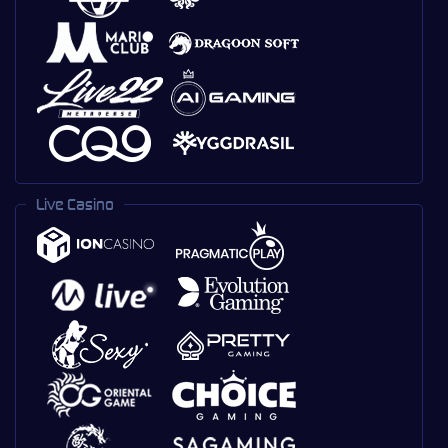
Live Casino