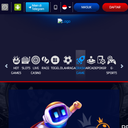
Main di
MASUK
DAFTAR
Telegram
HOT
SLOTS
LIVE
RACE
TOGEL
OLAHRAGA
CRASH
ARCADE
POKER
E-
SABUN
GAMES
CASINO
GAME
SPORTS
AYAM