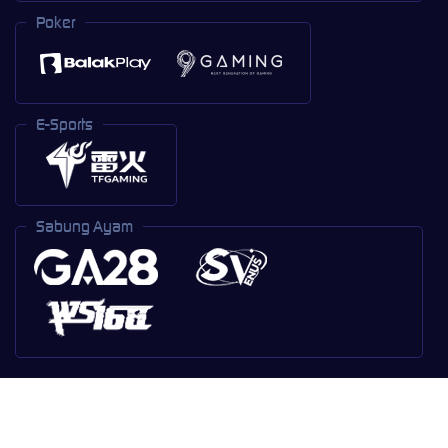
Poker
E-Sports
Sabung Ayam