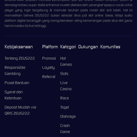
teknologi terbaru super stabil anti lemot mudah diakses oleh perangkat apapun cocok untuk
player yang ingin bergabung & memulai taruhan pada mesin slot anti kalah. Hal ini
memastikan bahwa ZEUS222 bukan sekedar situs judi slot online biasa, tetapi suatu
platform digital tercanggih yang mengutamakan rating kemenangan pada situs slot gacor
hari ini melalui rtp live tertinggi.
Kebijaksanaan
Platform
Kategori
Dukungan
Komunitas
Tentang ZEUS222
Promosi
Hot
Games
Responsible
Loyalty
Gambling
Slots
Referral
Pusat Bantuan
Live
Casino
Syarat dan
Ketentuan
Race
Deposit Mudah via
Togel
QRIS ZEUS222
Olahraga
Crash
Game