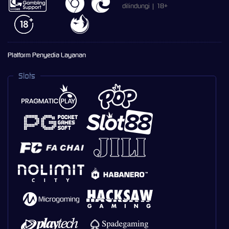
dilindungi | 18+
Platform Penyedia Layanan
Slots