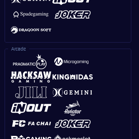
Arcade