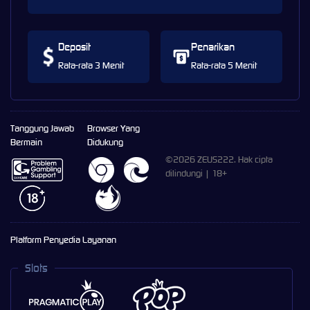
Deposit
Penarikan
Rata-rata 3 Menit
Rata-rata 5 Menit
Tanggung Jawab
Browser Yang
Bermain
Didukung
©2026 ZEUS222. Hak cipta
dilindungi | 18+
Platform Penyedia Layanan
Slots