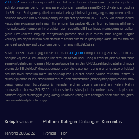
ZEUS222
comeback menjadi salah satu link situs slot gacor hari ini membawa kepopuleran
apk slot zeus gampang menang serta dukungan resmi bersama IGN88 di kalangan pecinta
slot88 resmi. Sering menjadi rekomendasi sebagai link slot gacor yang mampu memberikan
peluang maxwin untuk semua pengguna apk slot gacor hari ini. ZEUS222 kini harum berkat
kecepatan aksesnya serta memiliki tampilan beresolusi 4k dan fitur ray tracing aktif yang
menyatu pada kumpulan link provider resmi seperti slot88 sehingga mampu menghasilkan
grafis ultra-realistis lengkap menjadikan putaran spin jauh terasa lebih ringan. Segala
keunggulan dapat diklaim oleh semua member slot zeus yang ingin memulai taruhan bet
uang asli pada apk slot gacor gampang menang milik ZEUS222.
Selain slot88, rasakan juga keseruan main
slot gacor
lainnya bareng ZEUS222, dimana
banyak kejutan & keuntungan tak terduga berkali lipat yang membuat pemain slot zeus
semakin betah dan nyaman. Mulai dari bonus harian dari IGN88, cashback dadakan, hingga
promo slot88 eksklusif khusus pengguna apk slot gacor gampang menang cocok untuk jadi
amunisi awal sebelum memulai pertempuran judi slot online. Sudah tertanam sistem &
teknologi terbaru super stabil anti lemot mudah diakses oleh perangkat apapun cocok untuk
player yang ingin bergabung & memulai taruhan pada mesin slot anti kalah. Hal ini
memastikan bahwa ZEUS222 bukan sekedar situs judi slot online biasa, tetapi suatu
platform digital tercanggih yang mengutamakan rating kemenangan pada situs slot gacor
hari ini melalui rtp live tertinggi.
Kebijaksanaan
Platform
Kategori
Dukungan
Komunitas
Tentang ZEUS222
Promosi
Hot