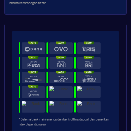
hadiah kemenangan besar
* Selama bank maintenance dan bank offline deposit dan penarikan
tidak dapat diproses