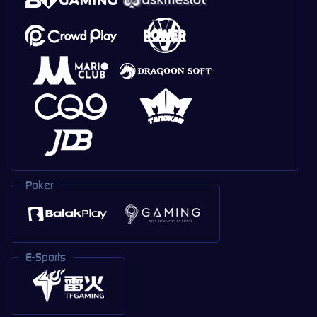
Poker
E-Sports